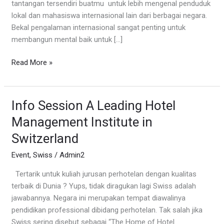
tantangan tersendiri buatmu untuk lebih mengenal penduduk
lokal dan mahasiswa internasional lain dari berbagai negara.
Bekal pengalaman internasional sangat penting untuk
membangun mental baik untuk […]
Read More »
Info Session A Leading Hotel
Info
Session
Management Institute in
A
Switzerland
Leading
Hotel
Event
,
Swiss
/
Admin2
Management
Tertarik untuk kuliah jurusan perhotelan dengan kualitas
Institute
terbaik di Dunia ? Yups, tidak diragukan lagi Swiss adalah
in
jawabannya. Negara ini merupakan tempat diawalinya
Switzerland
pendidikan professional dibidang perhotelan. Tak salah jika
Swiss sering disebut sebagai “The Home of Hotel