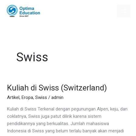
Skip
to
content
Swiss
Kuliah di Swiss (Switzerland)
Kuliah
di
Artikel
,
Eropa
,
Swiss
/
admin
Swiss
(Switzerland)
Kuliah di Swiss Terkenal dengan pegunungan Alpen, keju, dan
coklatnya, Swiss juga patut dilirik karena sistem
pendidikannya yang berkualitas. Jumlah mahasiswa
Indonesia di Swiss yang belum terlalu banyak akan menjadi