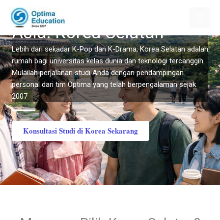
Skip
Depan di Jantung Inovasi
to
Asia: Korea Selatan
content
Lebih dari sekadar K-Pop dan K-Drama, Korea Selatan adalah
rumah bagi universitas kelas dunia dan teknologi tercanggih.
Mulailah perjalanan studi Anda dengan pendampingan
personal dari tim Optima yang telah berpengalaman sejak
2007
Konsultasi Studi di Korea Sekarang