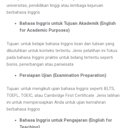
universitas, pendidikan tinggi atau lembaga kejuruan
berbahasa Inggris
Bahasa Inggris untuk Tujuan Akademik (English
for Academic Purposes)
Tujuan: untuk belajar bahasa Inggris lisan dan tulisan yang
dibutuhkan untuk konteks tertentu. Jenis pelatihan ini fokus
pada bahasa Inggris praktis untuk bidang tertentu seperti
bisnis, penerbangan atau pariwisata
Persiapan Ujian (Examination Preparation)
Tujuan: untuk mengikuti ujian bahasa Inggris seperti IELTS,
TOEFL, TOEIC, atau Cambridge First Certificate. Jenis latihan
ini untuk mempersiapkan Anda untuk ujian kemahiran
berbahasa Inggris
Bahasa Inggris untuk Pengajaran (English for
Teaching)