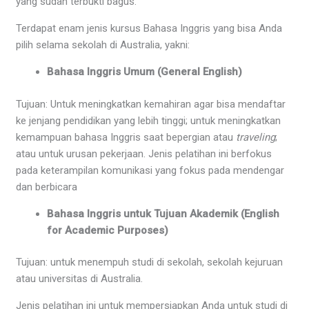
yang sudah terbukti bagus.
Terdapat enam jenis kursus Bahasa Inggris yang bisa Anda
pilih selama sekolah di Australia, yakni:
Bahasa Inggris Umum (General English)
Tujuan: Untuk meningkatkan kemahiran agar bisa mendaftar
ke jenjang pendidikan yang lebih tinggi; untuk meningkatkan
kemampuan bahasa Inggris saat bepergian atau
traveling
;
atau untuk urusan pekerjaan. Jenis pelatihan ini berfokus
pada keterampilan komunikasi yang fokus pada mendengar
dan berbicara
Bahasa Inggris untuk Tujuan Akademik (English
for Academic Purposes)
Tujuan: untuk menempuh studi di sekolah, sekolah kejuruan
atau universitas di Australia.
Jenis pelatihan ini untuk mempersiapkan Anda untuk studi di