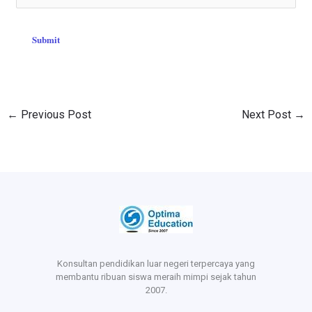
←
Previous Post
Next Post
→
Konsultan pendidikan luar negeri terpercaya yang
membantu ribuan siswa meraih mimpi sejak tahun
2007.