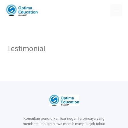
Skip
to
content
Testimonial
Konsultan pendidikan luar negeri terpercaya yang
membantu ribuan siswa meraih mimpi sejak tahun