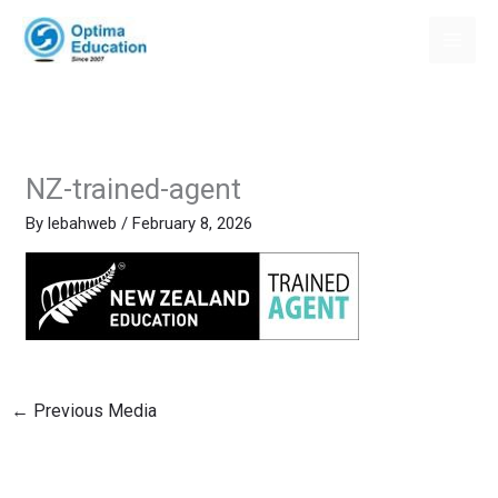
Skip
to
content
NZ-trained-agent
By
lebahweb
/
February 8, 2026
←
Previous Media