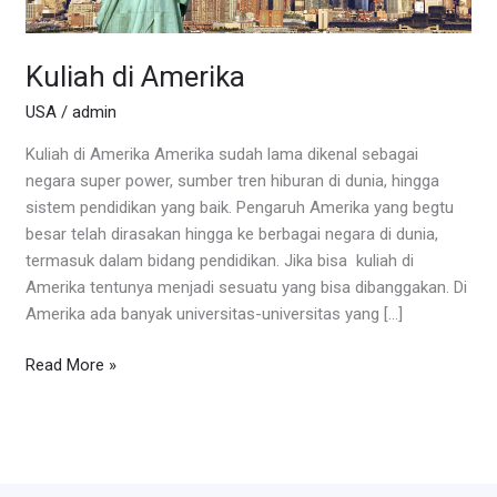
Kuliah di Amerika
USA
/
admin
Kuliah di Amerika Amerika sudah lama dikenal sebagai
negara super power, sumber tren hiburan di dunia, hingga
sistem pendidikan yang baik. Pengaruh Amerika yang begtu
besar telah dirasakan hingga ke berbagai negara di dunia,
termasuk dalam bidang pendidikan. Jika bisa kuliah di
Amerika tentunya menjadi sesuatu yang bisa dibanggakan. Di
Amerika ada banyak universitas-universitas yang […]
Read More »