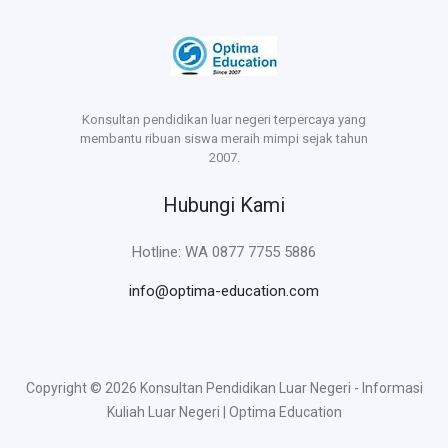
Konsultan pendidikan luar negeri terpercaya yang
membantu ribuan siswa meraih mimpi sejak tahun
2007.
Hubungi Kami
Hotline: WA 0877 7755 5886
info@optima-education.com
Copyright © 2026 Konsultan Pendidikan Luar Negeri - Informasi
Kuliah Luar Negeri | Optima Education