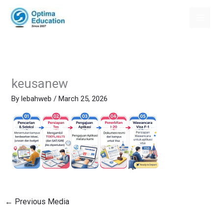
Skip
to
content
keusanew
By
lebahweb
/
March 25, 2026
←
Previous Media