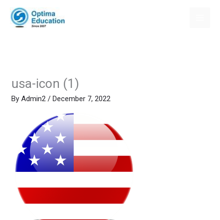
Skip
to
content
usa-icon (1)
By
Admin2
/
December 7, 2022