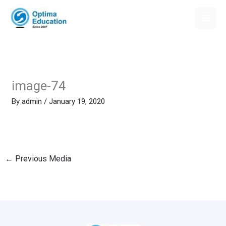
Skip
to
content
image-74
By
admin
/
January 19, 2020
←
Previous Media