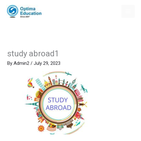
Skip
to
content
study abroad1
By
Admin2
/
July 29, 2023