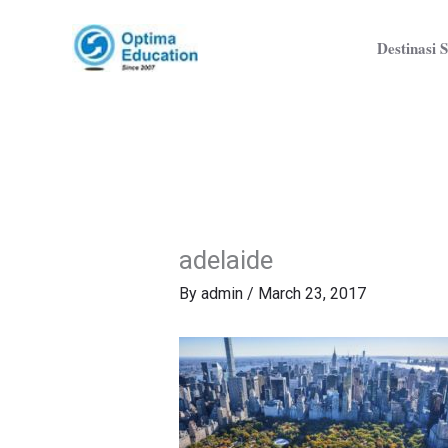
Skip
to
Destinasi S
content
adelaide
By
admin
/
March 23, 2017